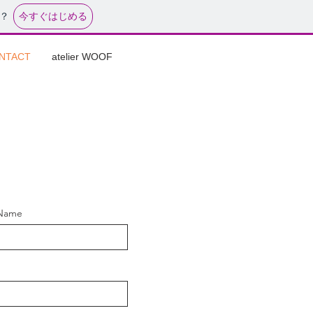
今すぐはじめる
？
NTACT
atelier WOOF
 Name